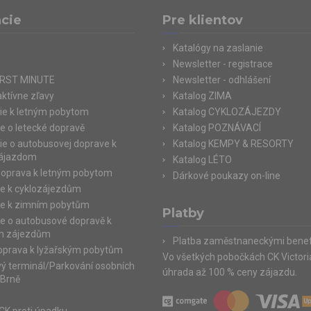
cie
Pre klientov
Katalógy na zaslanie
Newsletter - registrace
IRST MINUTE
Newsletter - odhlášení
aktívne zľavy
Katalog ZIMA
ie k letným pobytom
Katalog CYKLOZÁJEZDY
e o letecké dopravě
Katalog POZNÁVACÍ
ie o autobusovej doprave k
Katalog KEMPY & RESORTY
zájazdom
Katalog LÉTO
doprava k letným pobytom
Dárkové poukazy on-line
e k cyklozájezdům
e k zimním pobytům
Platby
e o autobusové dopravě k
m zájezdům
Platba zaměstnaneckými benef
doprava k lyžařským pobytům
Vo všetkých pobočkách CK Victor
ý terminál/Parkování osobních
úhrada až 100 % ceny zájazdu.
 Brně
e