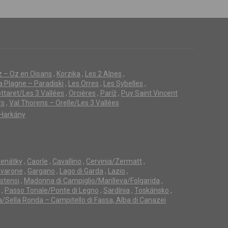
z – Oz en Oisans
,
Korzika
,
Les 2 Alpes
,
a Plagne – Paradiski
,
Les Orres
,
Les Sybelles
,
ttaret/Les 3 Vallées
,
Orcières
,
Paríž
,
Puy Saint Vincent
rs
,
Val Thorens – Orelle/Les 3 Vallées
Harkány
enátky
,
Caorle
,
Cavallino
,
Cervinia/Zermatt
,
avarone
,
Gargano
,
Lago di Garda
,
Lazio
,
Estensi
,
Madonna di Campiglio/Marilleva/Folgarida
,
,
Passo Tonale/Ponte di Legno
,
Sardínia
,
Toskánsko
,
a/Sella Ronda – Campitello di Fassa, Alba di Canazei