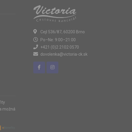
Cejl 536/87, 60200 Brno
Po–Ne: 9:00–21:00
+421 (0)2 2102 0570
dovolenka@victoria-ck.sk
ity
ia možná