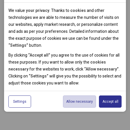
Technical cookies
We value
your privacy
. Thanks to
cookies
and other
Technical cookies help the websites to work properly by
technologies we are able to measure the number of visits on
allowing basic functionalities like navigation and access to the
our websites, apply market research, or personalize content
secured sections of the websites. The websites cannot work
and ads as per your preferences. Detailed information about
properly without these cookies.
the exact purpose of cookies we use can be found under the
“Settings”
button.
Analytical cookies
By clicking
“Accept all”
you agree to the use of cookies for all
these purposes. If you want to allow only the
cookies
Thanks to the analytical cookies we are able to measure visits
necessary
for the websites to work, click
“Allow necessary”
.
of the websites, sources of visits, ads performance and their
Personal cookies
Clicking on
“Settings”
will give you the possibility to select and
reach. Data collected this way is processed anonymously
Personal cookies allow us adjust the websites' content per
adjust those cookies you want to
allow.
without any link to a specific user. Without your consent for
your specific needs and preferencies. Denying the use of
Marketing cookies
our use of analytical cookies, we are not able to analyze and
personal cookies may lead to displaying information of no use
The use of marketing cookies facilitate displaying of relevant
optimize the websites' performance.
for the particular user, and irrelevant offers or
Settings
Allow necessary
Accept all
advertisements by either us or a third party on our or third
recommendations.
party websites. Theese type of cookies helps us to create
profiles based on your preferences. Data gathered by
marketing cookies do not usually lead to immediate
identification. Without consent to the use of marketing