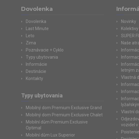
Dovolenka
Informá
Dovolenka
Novinky
Last Minute
Kolektivy
Leto
SUPER F
Zima
Naše atr
Poznávacie + Cyklo
Informác
Typy ubytovania
Informac
Informácie
Informác
letným 
Destinácie
Vlastná 
Kontakty
Informac
Informac
Typy ubytovania
Informac
lyžařský
Mobilný dom Premium Exclusive Grand
Vlastní 
Mobilný dom Premium Exclusive Chalet
Odjezdov
Mobilní dům Premium Exclusive
vozidel v
Optimal
Poisteni
Mobilní dům Lux Superior