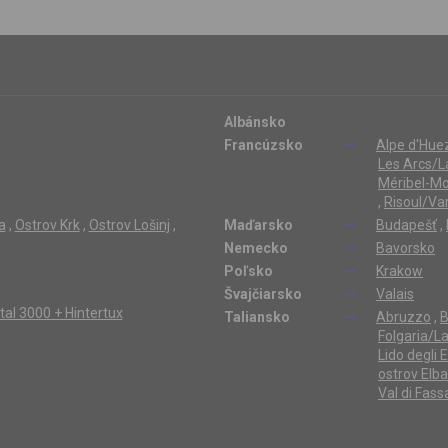
Albánsko
Francúzsko
Alpe d'Hue
Les Arcs/L
Méribel-Mo
,
Risoul/Va
a
,
Ostrov Krk
,
Ostrov Lošinj
,
Maďarsko
Budapešť
,
Nemecko
Bavorsko
Poľsko
Krakow
Švajčiarsko
Valais
ertal 3000 + Hintertux
Taliansko
Abruzzo
,
B
Folgaria/L
Lido degli 
ostrov Elba
Val di Fass