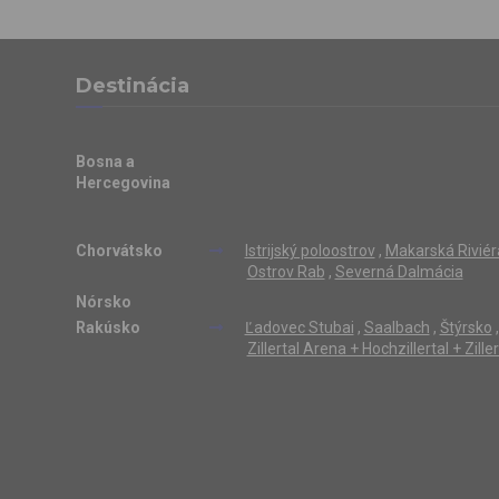
Destinácia
Bosna a
Hercegovina
Chorvátsko
Istrijský poloostrov
,
Makarská Riviér
Ostrov Rab
,
Severná Dalmácia
Nórsko
Rakúsko
Ľadovec Stubai
,
Saalbach
,
Štýrsko
,
Zillertal Arena + Hochzillertal + Zill