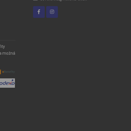
ity
ia možná