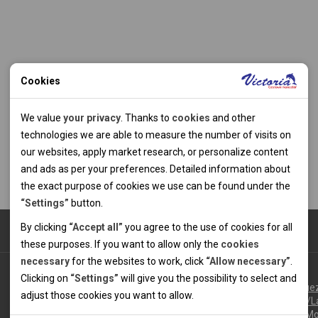
Cookies
Technical cookies
We value
your privacy
. Thanks to
cookies
and other
Technical cookies help the websites to work properly by
technologies we are able to measure the number of visits on
allowing basic functionalities like navigation and access to the
our websites, apply market research, or personalize content
secured sections of the websites. The websites cannot work
and ads as per your preferences. Detailed information about
properly without these cookies.
the exact purpose of cookies we use can be found under the
“Settings”
button.
Analytical cookies
By clicking
“Accept all”
you agree to the use of cookies for all
these purposes. If you want to allow only the
cookies
Thanks to the analytical cookies we are able to measure visits
necessary
for the websites to work, click
“Allow necessary”
.
of the websites, sources of visits, ads performance and their
Personal cookies
Albánsko
Clicking on
“Settings”
will give you the possibility to select and
reach. Data collected this way is processed anonymously
Personal cookies allow us adjust the websites' content per
Francúzsko
Alpe d'Hue
adjust those cookies you want to
allow.
without any link to a specific user. Without your consent for
Les Arcs/L
your specific needs and preferencies. Denying the use of
Marketing cookies
our use of analytical cookies, we are not able to analyze and
Méribel-Mo