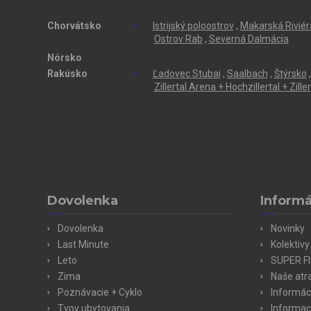
Chorvátsko
Istrijský poloostrov
,
Makarská Riviér
Ostrov Rab
,
Severná Dalmácia
Nórsko
Rakúsko
Ľadovec Stubai
,
Saalbach
,
Štýrsko
,
Zillertal Arena + Hochzillertal + Zill
Dovolenka
Informá
Dovolenka
Novinky
Last Minute
Kolektivy
Leto
SUPER F
Zima
Naše atr
Poznávacie + Cyklo
Informác
Typy ubytovania
Informac