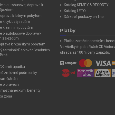
ie o autobusovej doprave k
Katalog KEMPY & RESORTY
zájazdom
Katalog LÉTO
doprava k letným pobytom
Dárkové poukazy on-line
e k cyklozájezdům
e k zimním pobytům
Platby
e o autobusové dopravě k
m zájezdům
Platba zaměstnaneckými benef
doprava k lyžařským pobytům
Vo všetkých pobočkách CK Victor
ý terminál/Parkování osobních
úhrada až 100 % ceny zájazdu.
 Brně
e
 CK proti úpadku
né zmluvné podmienky
zaměstnání
e o právech
aměstnaneckými benefity
ká zóna