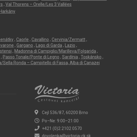
rs
,
Val Thorens – Orelle/Les 3 Vallées
Harkány
enátky
,
Caorle
,
Cavallino
,
Cervinia/Zermatt
,
avarone
,
Gargano
,
Lago di Garda
,
Lazio
,
Estensi
,
Madonna di Campiglio/Marilleva/Folgarida
,
,
Passo Tonale/Ponte di Legno
,
Sardínia
,
Toskánsko
,
a/Sella Ronda – Campitello di Fassa, Alba di Canazei
Cejl 536/87, 60200 Brno
Po–Ne: 9:00–21:00
+421 (0)2 2102 0570
dovolenka@victoria-ck.sk