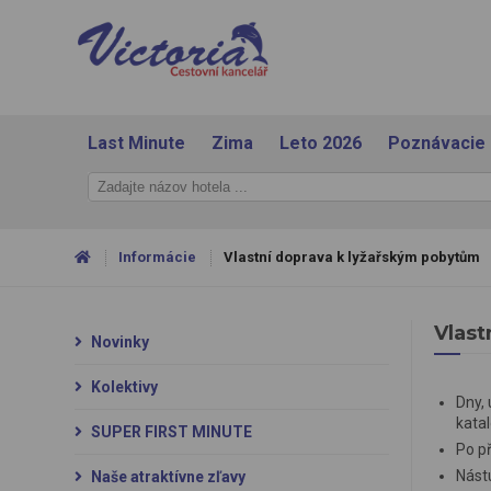
Last Minute
Zima
Leto 2026
Poznávacie
Informácie
Vlastní doprava k lyžařským pobytům
Vlast
Novinky
Kolektivy
Dny, 
katal
SUPER FIRST MINUTE
Po př
Nástu
Naše atraktívne zľavy