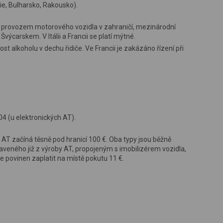
ie, Bulharsko, Rakousko).
 provozem motorového vozidla v zahraničí, mezinárodní
výcarskem. V Itálii a Francii se platí mýtné.
st alkoholu v dechu řidiče. Ve Francii je zakázáno řízení při
4 (u elektronických AT).
T začíná těsně pod hranicí 100 €. Oba typy jsou běžně
veného již z výroby AT, propojeným s imobilizérem vozidla,
de povinen zaplatit na místě pokutu 11 €.