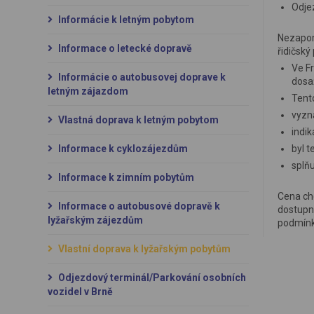
Odjez
Informácie k letným pobytom
Nezapom
Informace o letecké dopravě
řidičský
Ve Fr
Informácie o autobusovej doprave k
dosaž
letným zájazdom
Tento
vyzn
Vlastná doprava k letným pobytom
indi
Informace k cyklozájezdům
byl t
splň
Informace k zimním pobytům
Cena che
Informace o autobusové dopravě k
dostupné
lyžařským zájezdům
podmínky
Vlastní doprava k lyžařským pobytům
Odjezdový terminál/Parkování osobních
vozidel v Brně