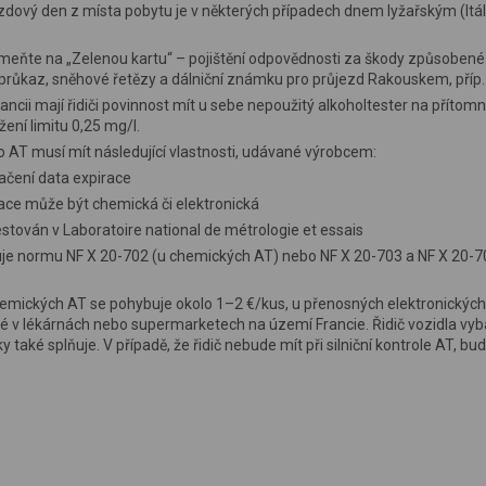
dový den z místa pobytu je v některých případech dnem lyžařským (Itál
eňte na „Zelenou kartu“ – pojištění odpovědnosti za škody způsobené
 průkaz, sněhové řetězy a dálniční známku pro průjezd Rakouskem, příp. Š
ancii mají řidiči povinnost mít u sebe nepoužitý alkoholtester na přítomno
ení limitu 0,25 mg/l.
 AT musí mít následující vlastnosti, udávané výrobcem:
ačení data expirace
kace může být chemická či elektronická
estován v Laboratoire national de métrologie et essais
uje normu NF X 20-702 (u chemických AT) nebo NF X 20-703 a NF X 20-70
mických AT se pohybuje okolo 1–2 €/kus, u přenosných elektronických A
 v lékárnách nebo supermarketech na území Francie. Řidič vozidla vyba
 také splňuje. V případě, že řidič nebude mít při silniční kontrole AT, bu