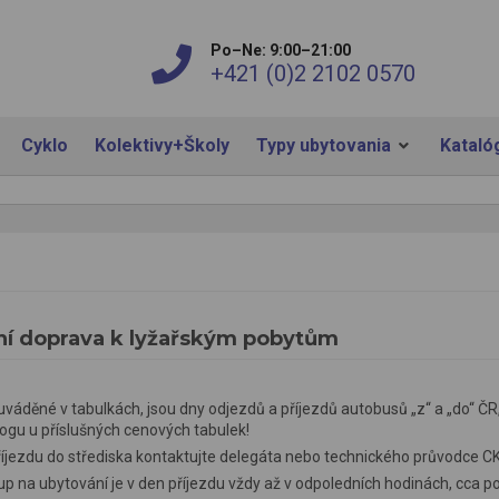
Po–Ne: 9:00–21:00
+421 (0)2 2102 0570
Cyklo
Kolektivy+Školy
Typy ubytovania
Kataló
ní doprava k lyžařským pobytům
uváděné v tabulkách, jsou dny odjezdů a příjezdů autobusů „z“ a „do“ Č
ogu u příslušných cenových tabulek!
íjezdu do střediska kontaktujte delegáta nebo technického průvodce CK
p na ubytování je v den příjezdu vždy až v odpoledních hodinách, cca po