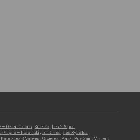
z – Oz en Oisans
,
Korzika
,
Les 2 Alpes
,
a Plagne – Paradiski
,
Les Orres
,
Les Sybelles
,
ttaret/Les 3 Vallées
,
Orcières
,
Paríž
,
Puy Saint Vincent