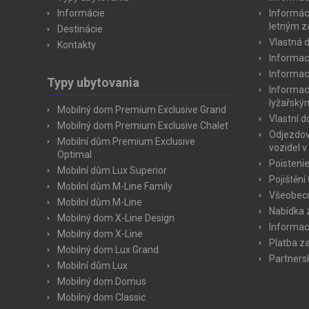
Informácie
Informác
letným 
Destinácie
Vlastná 
Kontakty
Informac
Informac
Typy ubytovania
Informac
lyžařský
Mobilný dom Premium Exclusive Grand
Vlastní 
Mobilný dom Premium Exclusive Chalet
Odjezdov
Mobilní dům Premium Exclusive
vozidel v
Optimal
Poisteni
Mobilní dům Lux Superior
Pojištění
Mobilní dům M-Line Family
Všeobec
Mobilní dům M-Line
Nabídka 
Mobilný dom X-Line Design
Informac
Mobilný dom X-Line
Platba z
Mobilný dom Lux Grand
Partners
Mobilní dům Lux
Mobilný dom Domus
Mobilný dom Classic