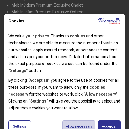
Mobilný dom Premium Exclusive Chalet
Mobilní dům Premium Exclusive Optimal
Mobilní dům Lux Superior
Cookies
Mobilní dům M-Line Family
Mobilní dům M-Line
Technical cookies
We value
your privacy
. Thanks to
cookies
and other
Mobilný dom X-Line Design
Technical cookies help the websites to work properly by
technologies we are able to measure the number of visits on
Mobilný dom X-Line
allowing basic functionalities like navigation and access to the
our websites, apply market research, or personalize content
Mobilný dom Lux Grand
secured sections of the websites. The websites cannot work
and ads as per your preferences. Detailed information about
Mobilní dům Lux
properly without these cookies.
the exact purpose of cookies we use can be found under the
Mobilný dom Domus
“Settings”
button.
Mobilný dom Classic
Karavan Superior
Analytical cookies
By clicking
“Accept all”
you agree to the use of cookies for all
Chatka/Chatka Cool
these purposes. If you want to allow only the
cookies
Thanks to the analytical cookies we are able to measure visits
Karavan/Karavan Cool
necessary
for the websites to work, click
“Allow necessary”
.
of the websites, sources of visits, ads performance and their
Personal cookies
Zariadený stan
Clicking on
“Settings”
will give you the possibility to select and
reach. Data collected this way is processed anonymously
Personal cookies allow us adjust the websites' content per
adjust those cookies you want to
allow.
without any link to a specific user. Without your consent for
your specific needs and preferencies. Denying the use of
Marketing cookies
our use of analytical cookies, we are not able to analyze and
personal cookies may lead to displaying information of no use
Informácie
The use of marketing cookies facilitate displaying of relevant
optimize the websites' performance.
for the particular user, and irrelevant offers or
Settings
Allow necessary
Accept all
advertisements by either us or a third party on our or third