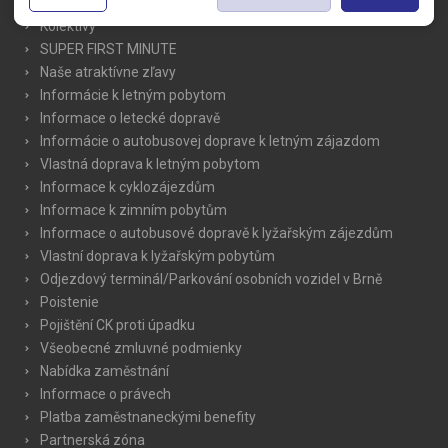
Novinky
recommendations.
party websites. Theese type of cookies helps us to create
Kolektivy
profiles based on your preferences. Data gathered by
SUPER FIRST MINUTE
marketing cookies do not usually lead to immediate
Naše atraktívne zľavy
identification. Without consent to the use of marketing
Informácie k letným pobytom
cookies, the displayed marketing content will not be based on
Informace o letecké dopravě
the visitors preferences.
Informácie o autobusovej doprave k letným zájazdom
Vlastná doprava k letným pobytom
Informace k cyklozájezdům
Informace k zimním pobytům
Informace o autobusové dopravě k lyžařským zájezdům
Vlastní doprava k lyžařským pobytům
Odjezdový terminál/Parkování osobních vozidel v Brně
Poistenie
Pojištění CK proti úpadku
Všeobecné zmluvné podmienky
Nabídka zaměstnání
Informace o právech
Platba zaměstnaneckými benefity
Partnerská zóna