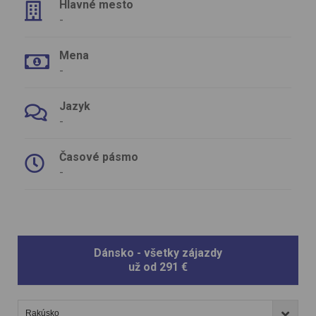
Hlavné mesto
-
Mena
-
Jazyk
-
Časové pásmo
-
Dánsko - všetky zájazdy
už od
291
€