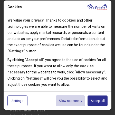
Mobilní dům M-Line
Cookies
Mobilný dom X-Line Design
Technical cookies
Mobilný dom X-Line
We value
your privacy
. Thanks to
cookies
and other
Mobilný dom Lux Grand
Technical cookies help the websites to work properly by
technologies we are able to measure the number of visits on
Mobilní dům Lux
allowing basic functionalities like navigation and access to the
our websites, apply market research, or personalize content
Mobilný dom Domus
secured sections of the websites. The websites cannot work
and ads as per your preferences. Detailed information about
Mobilný dom Classic
properly without these cookies.
the exact purpose of cookies we use can be found under the
Karavan Superior
“Settings”
button.
Chatka/Chatka Cool
Karavan/Karavan Cool
Analytical cookies
By clicking
“Accept all”
you agree to the use of cookies for all
Zariadený stan
these purposes. If you want to allow only the
cookies
Thanks to the analytical cookies we are able to measure visits
necessary
for the websites to work, click
“Allow necessary”
.
of the websites, sources of visits, ads performance and their
Personal cookies
Clicking on
“Settings”
will give you the possibility to select and
reach. Data collected this way is processed anonymously
Personal cookies allow us adjust the websites' content per
Informácie
adjust those cookies you want to
allow.
without any link to a specific user. Without your consent for
your specific needs and preferencies. Denying the use of
Marketing cookies
our use of analytical cookies, we are not able to analyze and
Novinky
personal cookies may lead to displaying information of no use
The use of marketing cookies facilitate displaying of relevant
optimize the websites' performance.
Kolektivy
for the particular user, and irrelevant offers or
Settings
Allow necessary
Accept all
advertisements by either us or a third party on our or third
SUPER FIRST MINUTE
recommendations.
party websites. Theese type of cookies helps us to create
Naše atraktívne zľavy
profiles based on your preferences. Data gathered by