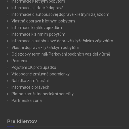
Informácie k letným pobytom
marketing cookies do not usually lead to immediate
Informace o letecké dopravě
identification. Without consent to the use of marketing
Informácie o autobusovej doprave k letným zájazdom
cookies, the displayed marketing content will not be based on
Vlastná doprava k letným pobytom
the visitors preferences.
Informace k cyklozájezdům
Informace k zimním pobytům
Informace o autobusové dopravě k lyžařským zájezdům
Vlastní doprava k lyžařským pobytům
Odjezdový terminál/Parkování osobních vozidel v Brně
Poistenie
Pojištění CK proti úpadku
Všeobecné zmluvné podmienky
Nabídka zaměstnání
Informace o právech
Platba zaměstnaneckými benefity
Partnerská zóna
Pre klientov