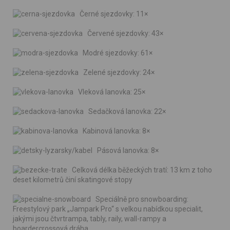
Černé sjezdovky: 11×
Červené sjezdovky: 43×
Modré sjezdovky: 61×
Zelené sjezdovky: 24×
Vleková lanovka: 25×
Sedačková lanovka: 22×
Kabinová lanovka: 8×
Pásová lanovka: 8×
Celková délka běžeckých tratí: 13 km z toho
deset kilometrů činí skatingové stopy
Speciálně pro snowboarding:
Freestylový park „Jampark Pro“ s velkou nabídkou specialit,
jakými jsou čtvrtrampa, tably, raily, wall-rampy a
boardercrossová dráha.