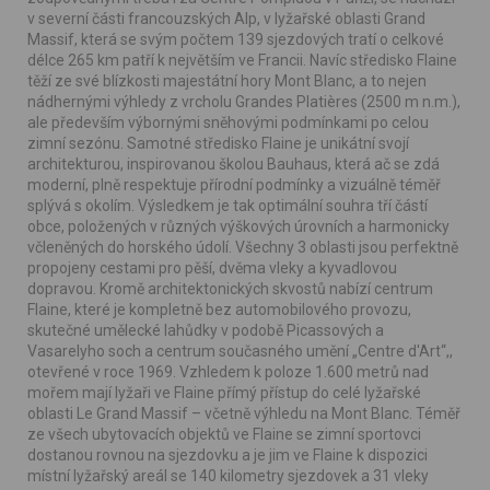
v severní části francouzských Alp, v lyžařské oblasti Grand
Massif, která se svým počtem 139 sjezdových tratí o celkové
délce 265 km patří k největším ve Francii. Navíc středisko Flaine
těží ze své blízkosti majestátní hory Mont Blanc, a to nejen
nádhernými výhledy z vrcholu Grandes Platières (2500 m n.m.),
ale především výbornými sněhovými podmínkami po celou
zimní sezónu. Samotné středisko Flaine je unikátní svojí
architekturou, inspirovanou školou Bauhaus, která ač se zdá
moderní, plně respektuje přírodní podmínky a vizuálně téměř
splývá s okolím. Výsledkem je tak optimální souhra tří částí
obce, položených v různých výškových úrovních a harmonicky
včleněných do horského údolí. Všechny 3 oblasti jsou perfektně
propojeny cestami pro pěší, dvěma vleky a kyvadlovou
dopravou. Kromě architektonických skvostů nabízí centrum
Flaine, které je kompletně bez automobilového provozu,
skutečné umělecké lahůdky v podobě Picassových a
Vasarelyho soch a centrum současného umění „Centre d'Art“,,
otevřené v roce 1969. Vzhledem k poloze 1.600 metrů nad
mořem mají lyžaři ve Flaine přímý přístup do celé lyžařské
oblasti Le Grand Massif – včetně výhledu na Mont Blanc. Téměř
ze všech ubytovacích objektů ve Flaine se zimní sportovci
dostanou rovnou na sjezdovku a je jim ve Flaine k dispozici
místní lyžařský areál se 140 kilometry sjezdovek a 31 vleky