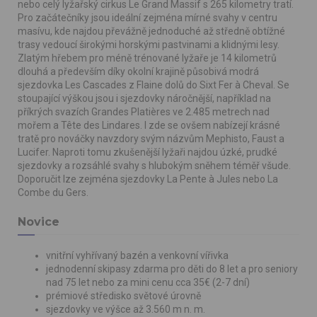
nebo celý lyžařský cirkus Le Grand Massif s 265 kilometry tratí.
Pro začátečníky jsou ideální zejména mírné svahy v centru
masívu, kde najdou převážně jednoduché až středně obtížné
trasy vedoucí širokými horskými pastvinami a klidnými lesy.
Zlatým hřebem pro méně trénované lyžaře je 14 kilometrů
dlouhá a především díky okolní krajině působivá modrá
sjezdovka Les Cascades z Flaine dolů do Sixt Fer à Cheval. Se
stoupající výškou jsou i sjezdovky náročnější, například na
příkrých svazích Grandes Platières ve 2.485 metrech nad
mořem a Tête des Lindares. I zde se ovšem nabízejí krásné
tratě pro nováčky navzdory svým názvům Mephisto, Faust a
Lucifer. Naproti tomu zkušenější lyžaři najdou úzké, prudké
sjezdovky a rozsáhlé svahy s hlubokým sněhem téměř všude.
Doporučit lze zejména sjezdovky La Pente à Jules nebo La
Combe du Gers.
Novice
vnitřní vyhřívaný bazén a venkovní vířivka
jednodenní skipasy zdarma pro děti do 8 let a pro seniory
nad 75 let nebo za mini cenu cca 35€ (2-7 dní)
prémiové středisko světové úrovně
sjezdovky ve výšce až 3.560 m n. m.