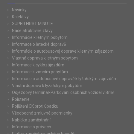
Novinky
Kolektivy
SUPER FIRST MINUTE
Naše atraktívne zľavy
Informácie k letným pobytom
Informace o letecké dopravě
Informácie o autobusovej doprave k letným zájazdom
Vlastná doprava k letným pobytom
Informace k cyklozájezdům
Informace k zimním pobytům
Informace o autobusové dopravě k lyžařským zájezdům
Vlastní doprava k lyžařským pobytům
Odjezdový terminál/Parkování osobních vozidel v Brně
Poistenie
Pojištění CK proti úpadku
Všeobecné zmluvné podmienky
Nabídka zaměstnání
Informace o právech
Platba zaměstnaneckými benefity