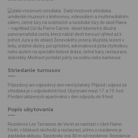
Další možnosti střediska:
umělecké muzeum s knihovnou, videosálem a multimediálním
sálem, četné túry na sněžnicích a turistické túry do okolí Flaine
– například Col du Pierre Carrée- deset kilometrů dlouhá
panoramatická cesta, která nabízí dech beroucí výhled až k
pohoří Jura a do oblasti Ženevského jezera, kluziště, lezení v
ledu, sněžné skútry, psí spřežení, adrenalinová jízda čtyřkolkou
nebo autem na speciální ledové dráze, četné bary, restaurace,
diskotéky. Možnost pořádat párty na sněhu nebo barbecue.
Striedanie turnusov
Příjezdový ani odjezdový den není lyžařský. Příjezd i odjezd ze
střediska je v odpoledních hod. Ubytování mezi 17. a 19. hod.
Předání uklizených apartmánů v den odjezdu do 9 hod.
Popis ubytovania
Rezidence Les Terrasses de Veret se nachází v části Flaine-
Forêt, v blízkosti obchodů a restaurací, přímo u rezidence je
zastávka skibusu. Sjezdovky cca 30 m od rezidence. Rezidence