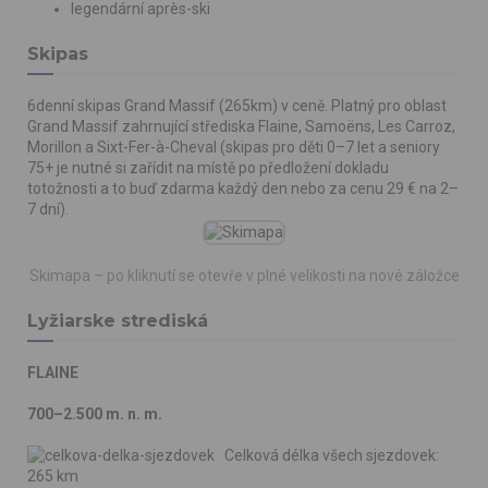
legendární après-ski
Skipas
6denní skipas Grand Massif (265km) v ceně. Platný pro oblast
Grand Massif zahrnující střediska Flaine, Samoëns, Les Carroz,
Morillon a Sixt-Fer-à-Cheval (skipas pro děti 0–7 let a seniory
75+ je nutné si zařídit na místě po předložení dokladu
totožnosti a to buď zdarma každý den nebo za cenu 29 € na 2–
7 dní).
Skimapa – po kliknutí se otevře v plné velikosti na nové záložce
Lyžiarske strediská
FLAINE
700–2.500 m. n. m.
Celková délka všech sjezdovek:
265 km