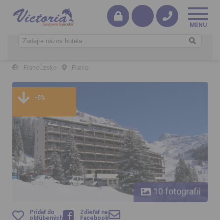
Flaine – Les Terrasses de Veret
Francúzsko
Flaine
Flaine – Les Terrasses de Veret
-5%
10 fotografií
Pridať do
Zdieľať na
obľúbených
Facebook