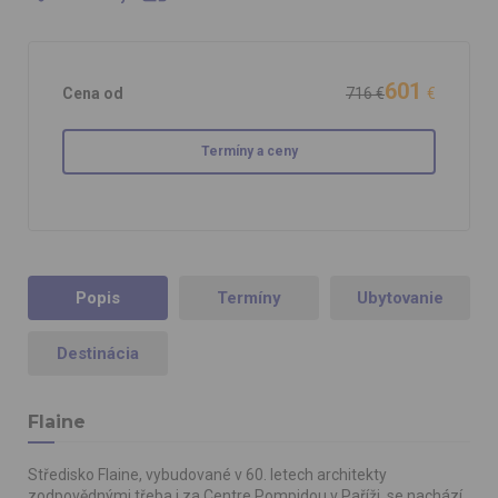
601
Cena od
716 €
€
Termíny a ceny
Popis
Termíny
Ubytovanie
Destinácia
Flaine
Středisko Flaine, vybudované v 60. letech architekty
zodpovědnými třeba i za Centre Pompidou v Paříži, se nachází