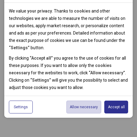
Technical cookies
We value
your privacy
. Thanks to
cookies
and other
Technical cookies help the websites to work properly by
technologies we are able to measure the number of visits on
allowing basic functionalities like navigation and access to the
our websites, apply market research, or personalize content
secured sections of the websites. The websites cannot work
and ads as per your preferences. Detailed information about
properly without these cookies.
the exact purpose of cookies we use can be found under the
“Settings”
button.
Analytical cookies
By clicking
“Accept all”
you agree to the use of cookies for all
these purposes. If you want to allow only the
cookies
Thanks to the analytical cookies we are able to measure visits
necessary
for the websites to work, click
“Allow necessary”
.
of the websites, sources of visits, ads performance and their
Personal cookies
Clicking on
“Settings”
will give you the possibility to select and
reach. Data collected this way is processed anonymously
Personal cookies allow us adjust the websites' content per
adjust those cookies you want to
allow.
without any link to a specific user. Without your consent for
your specific needs and preferencies. Denying the use of
Marketing cookies
our use of analytical cookies, we are not able to analyze and
personal cookies may lead to displaying information of no use
The use of marketing cookies facilitate displaying of relevant
optimize the websites' performance.
for the particular user, and irrelevant offers or
Settings
Allow necessary
Accept all
advertisements by either us or a third party on our or third
recommendations.
party websites. Theese type of cookies helps us to create
profiles based on your preferences. Data gathered by
marketing cookies do not usually lead to immediate
identification. Without consent to the use of marketing