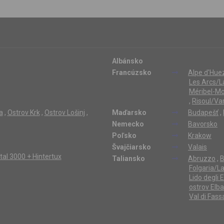
Albánsko
Francúzsko
Alpe d'Hue
Les Arcs/L
Méribel-Mo
,
Risoul/Va
a
,
Ostrov Krk
,
Ostrov Lošinj
,
Maďarsko
Budapešť
,
Nemecko
Bavorsko
Poľsko
Krakow
Švajčiarsko
Valais
ertal 3000 + Hintertux
Taliansko
Abruzzo
,
B
Folgaria/L
Lido degli 
ostrov Elba
Val di Fass