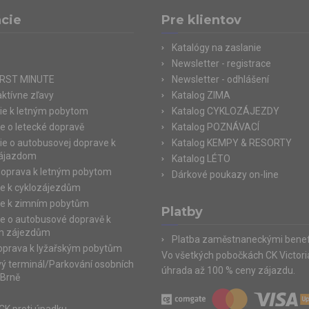
cie
Pre klientov
Katalógy na zaslanie
Newsletter - registrace
IRST MINUTE
Newsletter - odhlášení
aktívne zľavy
Katalog ZIMA
ie k letným pobytom
Katalog CYKLOZÁJEZDY
e o letecké dopravě
Katalog POZNÁVACÍ
ie o autobusovej doprave k
Katalog KEMPY & RESORTY
zájazdom
Katalog LÉTO
doprava k letným pobytom
Dárkové poukazy on-line
e k cyklozájezdům
e k zimním pobytům
Platby
e o autobusové dopravě k
m zájezdům
Platba zaměstnaneckými benef
doprava k lyžařským pobytům
Vo všetkých pobočkách CK Victor
ý terminál/Parkování osobních
úhrada až 100 % ceny zájazdu.
 Brně
e