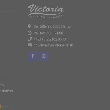
Cejl 536/87, 60200 Brno
Po–Ne: 9:00–21:00
+421 (0)2 2102 0570
dovolenka@victoria-ck.sk
ity
ia možná