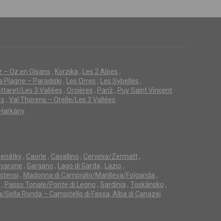
z – Oz en Oisans
,
Korzika
,
Les 2 Alpes
,
a Plagne – Paradiski
,
Les Orres
,
Les Sybelles
,
ttaret/Les 3 Vallées
,
Orcières
,
Paríž
,
Puy Saint Vincent
rs
,
Val Thorens – Orelle/Les 3 Vallées
Harkány
enátky
,
Caorle
,
Cavallino
,
Cervinia/Zermatt
,
avarone
,
Gargano
,
Lago di Garda
,
Lazio
,
Estensi
,
Madonna di Campiglio/Marilleva/Folgarida
,
,
Passo Tonale/Ponte di Legno
,
Sardínia
,
Toskánsko
,
a/Sella Ronda – Campitello di Fassa, Alba di Canazei