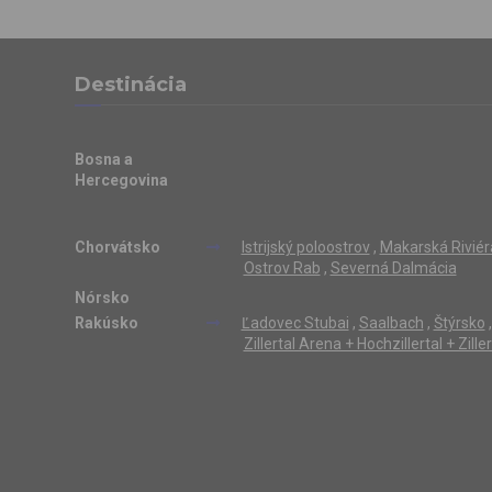
Destinácia
Bosna a
Hercegovina
Chorvátsko
Istrijský poloostrov
,
Makarská Riviér
Ostrov Rab
,
Severná Dalmácia
Nórsko
Rakúsko
Ľadovec Stubai
,
Saalbach
,
Štýrsko
,
Zillertal Arena + Hochzillertal + Zill