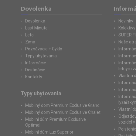
Dovolenka
Informá
Dovolenka
Novinky
Last Minute
Kolektivy
Leto
SUPER F
Zima
Naše atr
Poznávacie + Cyklo
Informác
Typy ubytovania
Informac
Informácie
Informác
letným 
Destinácie
Vlastná 
Kontakty
Informac
Informac
Typy ubytovania
Informac
lyžařský
Mobilný dom Premium Exclusive Grand
Vlastní 
Mobilný dom Premium Exclusive Chalet
Odjezdov
Mobilní dům Premium Exclusive
vozidel v
Optimal
Poisteni
Mobilní dům Lux Superior