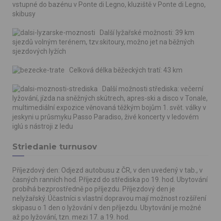
vstupné do bazénu v Ponte di Legno, kluziště v Ponte di Legno,
skibusy
Další lyžařské možnosti: 39 km
sjezdů volným terénem, tzv.skitoury, možno jet na běžných
sjezdových lyžích
Celková délka běžeckých tratí: 43 km
Další možnosti střediska: večerní
lyžování, jízda na sněžných skútrech, apres-ski a disco v Tonale,
multimediální expozice věnovaná těžkým bojům 1. svět. války v
jeskyni u průsmyku Passo Paradiso, živé koncerty v ledovém
iglú s nástroji z ledu
Striedanie turnusov
Příjezdový den: Odjezd autobusu z ČR, v den uvedený v tab., v
časných ranních hod. Příjezd do střediska po 19. hod. Ubytování
probíhá bezprostředně po příjezdu. Příjezdový den je
nelyžařský. Účastníci s vlastní dopravou mají možnost rozšíření
skipasu o 1 den o lyžování v den příjezdu. Ubytování je možné
až po lyžování, tzn. mezi 17. a 19. hod.