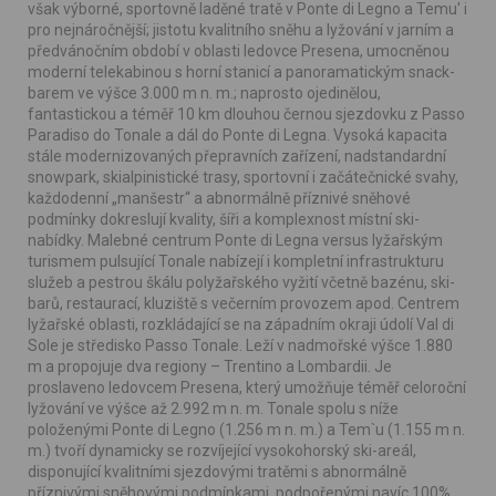
však výborné, sportovně laděné tratě v Ponte di Legno a Temu' i
pro nejnáročnější; jistotu kvalitního sněhu a lyžování v jarním a
předvánočním období v oblasti ledovce Presena, umocněnou
moderní telekabinou s horní stanicí a panoramatickým snack-
barem ve výšce 3.000 m n. m.; naprosto ojedinělou,
fantastickou a téměř 10 km dlouhou černou sjezdovku z Passo
Paradiso do Tonale a dál do Ponte di Legna. Vysoká kapacita
stále modernizovaných přepravních zařízení, nadstandardní
snowpark, skialpinistické trasy, sportovní i začátečnické svahy,
každodenní „manšestr“ a abnormálně příznivé sněhové
podmínky dokreslují kvality, šíři a komplexnost místní ski-
nabídky. Malebné centrum Ponte di Legna versus lyžařským
turismem pulsující Tonale nabízejí i kompletní infrastrukturu
služeb a pestrou škálu polyžařského vyžití včetně bazénu, ski-
barů, restaurací, kluziště s večerním provozem apod. Centrem
lyžařské oblasti, rozkládající se na západním okraji údolí Val di
Sole je středisko Passo Tonale. Leží v nadmořské výšce 1.880
m a propojuje dva regiony – Trentino a Lombardii. Je
proslaveno ledovcem Presena, který umožňuje téměř celoroční
lyžování ve výšce až 2.992 m n. m. Tonale spolu s níže
položenými Ponte di Legno (1.256 m n. m.) a Tem`u (1.155 m n.
m.) tvoří dynamicky se rozvíjející vysokohorský ski-areál,
disponující kvalitními sjezdovými tratěmi s abnormálně
příznivými sněhovými podmínkami, podpořenými navíc 100%