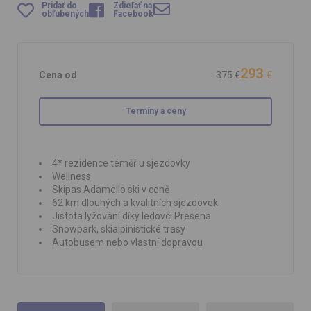
Pridať do
Zdieľať na
obľúbených
Facebook
293
Cena od
375 €
€
Termíny a ceny
4* rezidence téměř u sjezdovky
Wellness
Skipas Adamello ski v ceně
62 km dlouhých a kvalitních sjezdovek
Jistota lyžování díky ledovci Presena
Snowpark, skialpinistické trasy
Autobusem nebo vlastní dopravou