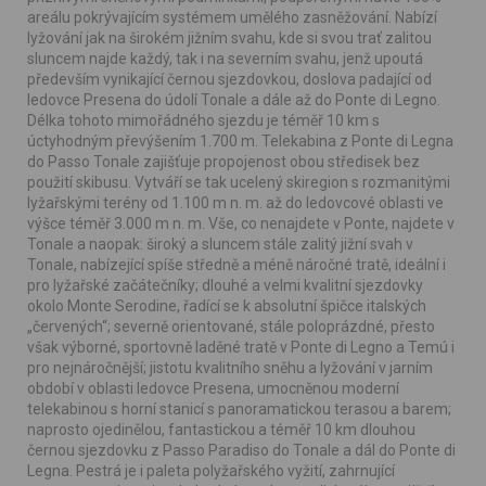
areálu pokrývajícím systémem umělého zasněžování. Nabízí
lyžování jak na širokém jižním svahu, kde si svou trať zalitou
sluncem najde každý, tak i na severním svahu, jenž upoutá
především vynikající černou sjezdovkou, doslova padající od
ledovce Presena do údolí Tonale a dále až do Ponte di Legno.
Délka tohoto mimořádného sjezdu je téměř 10 km s
úctyhodným převýšením 1.700 m. Telekabina z Ponte di Legna
do Passo Tonale zajišťuje propojenost obou středisek bez
použití skibusu. Vytváří se tak ucelený skiregion s rozmanitými
lyžařskými terény od 1.100 m n. m. až do ledovcové oblasti ve
výšce téměř 3.000 m n. m. Vše, co nenajdete v Ponte, najdete v
Tonale a naopak: široký a sluncem stále zalitý jižní svah v
Tonale, nabízející spíše středně a méně náročné tratě, ideální i
pro lyžařské začátečníky; dlouhé a velmi kvalitní sjezdovky
okolo Monte Serodine, řadící se k absolutní špičce italských
„červených“; severně orientované, stále poloprázdné, přesto
však výborné, sportovně laděné tratě v Ponte di Legno a Temú i
pro nejnáročnější; jistotu kvalitního sněhu a lyžování v jarním
období v oblasti ledovce Presena, umocněnou moderní
telekabinou s horní stanicí s panoramatickou terasou a barem;
naprosto ojedinělou, fantastickou a téměř 10 km dlouhou
černou sjezdovku z Passo Paradiso do Tonale a dál do Ponte di
Legna. Pestrá je i paleta polyžařského vyžití, zahrnující