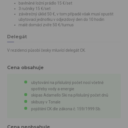
bavlněné ložní prádlo 15 €/set
3 ručníky 15 €/set
závěrečný úklid 50 €, v tom případě však musí opustit
ubytovací jednotku v odjezdový den do 10 hodin
malé domácí zvíře 50 €/turnus
Delegát
V rezidenci působí česky mluvící delegát CK.
Cena obsahuje
ubytování na příslušný počet nocí včetně
spotřeby vody a energie
skipas Adamello Ski na příslušný počet dnů
skibusy v Tonale
pojištění CK dle zákona č. 159/1999 Sb.
Cena neobsahuje