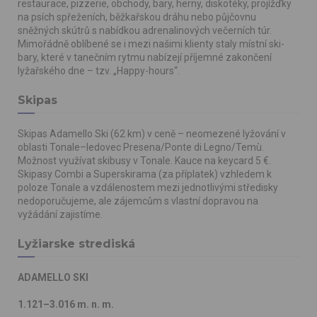
restaurace, pizzerie, obchody, bary, herny, diskotéky, projížďky
na psích spřeženích, běžkařskou dráhu nebo půjčovnu
sněžných skútrů s nabídkou adrenalinových večerních túr.
Mimořádně oblíbené se i mezi našimi klienty staly místní ski-
bary, které v tanečním rytmu nabízejí příjemné zakončení
lyžařského dne – tzv. „Happy-hours“.
Skipas
Skipas Adamello Ski (62 km) v ceně – neomezené lyžování v
oblasti Tonale–ledovec Presena/Ponte di Legno/Temù.
Možnost využívat skibusy v Tonale. Kauce na keycard 5 €.
Skipasy Combi a Superskirama (za příplatek) vzhledem k
poloze Tonale a vzdálenostem mezi jednotlivými středisky
nedoporučujeme, ale zájemcům s vlastní dopravou na
vyžádání zajistíme.
Lyžiarske strediská
ADAMELLO SKI
1.121–3.016 m. n. m.