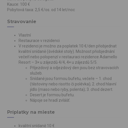
identification. Without consent to the use of marketing
Kauce: 100 €
Pobytová taxa: 2,5 €/os. od 14 let/noc
cookies, the displayed marketing content will not be based on
the visitors preferences.
Stravovanie
Vlastní
Restaurace v rezidenci
V rezidenci je možno za poplatek 10 €/den přiobjednat
kvalitní snídaně (švédské stoly). Možnost přiobjednání
večeří nebo polopenzí v restauraci rezidence Adamello
Resort – 3× u zájezdů 4/4, 4× u zájezdů 5/5.
Příjezdový a odjezdový den jsou bez stravovacích
služeb.
Snídaně jsou formou bufetu, večeře – 1. chod
(těstoviny nebo risotto či polévka); 2. chod hlavní
jídlo (maso nebo ryby, polenta); 3. chod dezert.
Desert je formou bufetu.
Nápoje se hradí zvlášť.
Príplatky na mieste
kvalitní snídaně 10 €