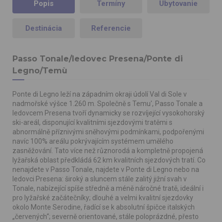
Popis
Termíny
Ubytovanie
Destinácia
Referencie
Passo Tonale/ledovec Presena/Ponte di
Legno/Temù
Ponte di Legno leží na západním okraji údolí Val di Sole v
nadmořské výšce 1.260 m. Společně s Temu', Passo Tonale a
ledovcem Presena tvoří dynamicky se rozvíjející vysokohorský
ski-areál, disponující kvalitními sjezdovými tratěmi s
abnormálně příznivými sněhovými podmínkami, podpořenými
navíc 100% areálu pokrývajícím systémem umělého
zasněžování. Tato více než různorodá a kompletně propojená
lyžařská oblast předkládá 62 km kvalitních sjezdových tratí. Co
nenajdete v Passo Tonale, najdete v Ponte di Legno nebo na
ledovci Presena: široký a sluncem stále zalitý jižní svah v
Tonale, nabízející spíše středně a méně náročné tratě, ideální i
pro lyžařské začátečníky; dlouhé a velmi kvalitní sjezdovky
okolo Monte Serodine, řadící se k absolutní špičce italských
„červených“; severně orientované, stále poloprázdné, přesto