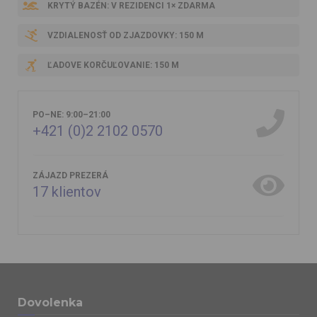
KRYTÝ BAZÉN: V REZIDENCI 1× ZDARMA
VZDIALENOSŤ OD ZJAZDOVKY: 150 M
ĽADOVE KORČUĽOVANIE: 150 M
PO–NE: 9:00–21:00
+421 (0)2 2102 0570
ZÁJAZD PREZERÁ
17
klientov
Dovolenka