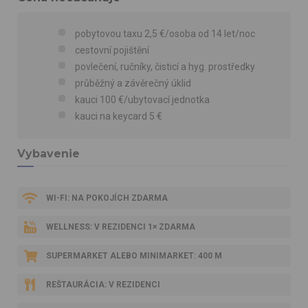
pobytovou taxu 2,5 €/osoba od 14 let/noc
cestovní pojištění
povlečení, ručníky, čisticí a hyg. prostředky
průběžný a závěrečný úklid
kauci 100 €/ubytovací jednotka
kauci na keycard 5 €
Vybavenie
WI-FI: NA POKOJÍCH ZDARMA
WELLNESS: V REZIDENCI 1× ZDARMA
SUPERMARKET ALEBO MINIMARKET: 400 M
REŠTAURÁCIA: V REZIDENCI