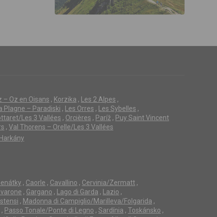
z – Oz en Oisans
,
Korzika
,
Les 2 Alpes
,
a Plagne – Paradiski
,
Les Orres
,
Les Sybelles
,
ttaret/Les 3 Vallées
,
Orcières
,
Paríž
,
Puy Saint Vincent
rs
,
Val Thorens – Orelle/Les 3 Vallées
Harkány
enátky
,
Caorle
,
Cavallino
,
Cervinia/Zermatt
,
avarone
,
Gargano
,
Lago di Garda
,
Lazio
,
Estensi
,
Madonna di Campiglio/Marilleva/Folgarida
,
,
Passo Tonale/Ponte di Legno
,
Sardínia
,
Toskánsko
,