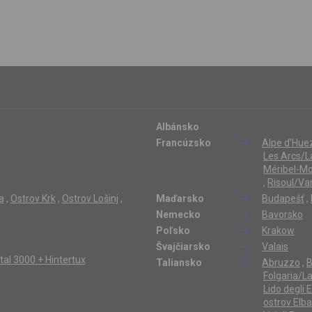
Albánsko
Francúzsko
Alpe d'Hue
Les Arcs/L
Méribel-Mo
,
Risoul/Va
a
,
Ostrov Krk
,
Ostrov Lošinj
,
Maďarsko
Budapešť
,
Nemecko
Bavorsko
Poľsko
Krakow
Švajčiarsko
Valais
ertal 3000 + Hintertux
Taliansko
Abruzzo
,
B
Folgaria/L
Lido degli 
ostrov Elba