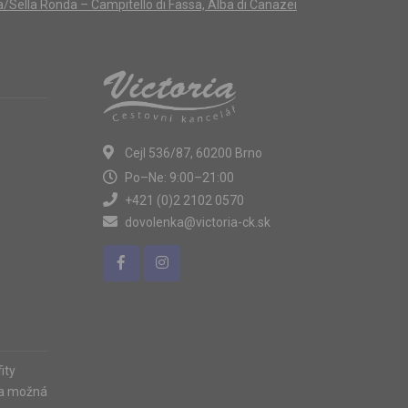
a/Sella Ronda – Campitello di Fassa, Alba di Canazei
Cejl 536/87, 60200 Brno
Po–Ne: 9:00–21:00
+421 (0)2 2102 0570
dovolenka@victoria-ck.sk
ity
ia možná