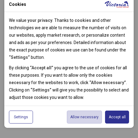
Cookies
Technical cookies
We value
your privacy
. Thanks to
cookies
and other
Technical cookies help the websites to work properly by
technologies we are able to measure the number of visits on
allowing basic functionalities like navigation and access to the
our websites, apply market research, or personalize content
secured sections of the websites. The websites cannot work
and ads as per your preferences. Detailed information about
properly without these cookies.
the exact purpose of cookies we use can be found under the
“Settings”
button.
Analytical cookies
By clicking
“Accept all”
you agree to the use of cookies for all
these purposes. If you want to allow only the
cookies
Thanks to the analytical cookies we are able to measure visits
necessary
for the websites to work, click
“Allow necessary”
.
of the websites, sources of visits, ads performance and their
Personal cookies
Clicking on
“Settings”
will give you the possibility to select and
reach. Data collected this way is processed anonymously
Personal cookies allow us adjust the websites' content per
adjust those cookies you want to
allow.
without any link to a specific user. Without your consent for
your specific needs and preferencies. Denying the use of
Marketing cookies
our use of analytical cookies, we are not able to analyze and
personal cookies may lead to displaying information of no use
The use of marketing cookies facilitate displaying of relevant
optimize the websites' performance.
for the particular user, and irrelevant offers or
Settings
Allow necessary
Accept all
advertisements by either us or a third party on our or third
recommendations.
party websites. Theese type of cookies helps us to create
profiles based on your preferences. Data gathered by