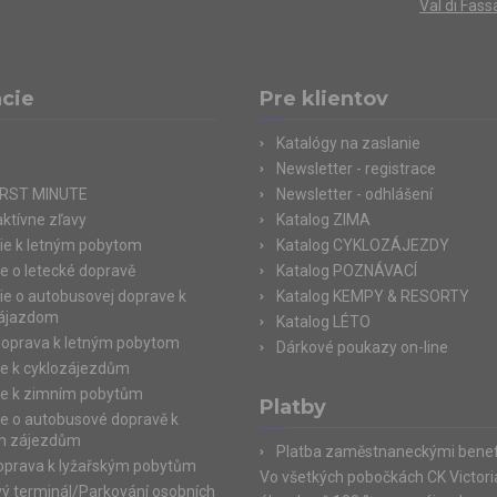
Val di Fass
cie
Pre klientov
Katalógy na zaslanie
Newsletter - registrace
IRST MINUTE
Newsletter - odhlášení
aktívne zľavy
Katalog ZIMA
ie k letným pobytom
Katalog CYKLOZÁJEZDY
e o letecké dopravě
Katalog POZNÁVACÍ
ie o autobusovej doprave k
Katalog KEMPY & RESORTY
zájazdom
Katalog LÉTO
doprava k letným pobytom
Dárkové poukazy on-line
e k cyklozájezdům
e k zimním pobytům
Platby
e o autobusové dopravě k
m zájezdům
Platba zaměstnaneckými benef
doprava k lyžařským pobytům
Vo všetkých pobočkách CK Victor
ý terminál/Parkování osobních