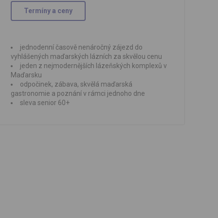
Termíny a ceny
jednodenní časově nenáročný zájezd do
vyhlášených maďarských lázních za skvělou cenu
jeden z nejmodernějších lázeňských komplexů v
Maďarsku
odpočinek, zábava, skvělá maďarská
gastronomie a poznání v rámci jednoho dne
sleva senior 60+