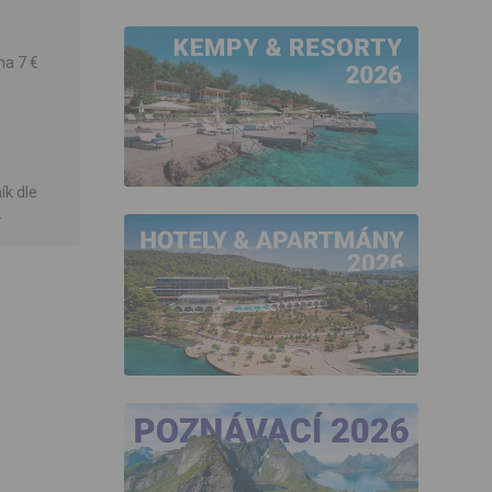
na 7 €
ík dle
.