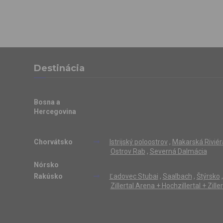
Destinácia
Bosna a
Hercegovina
Chorvátsko
Istrijský poloostrov
,
Makarská Riviér
Ostrov Rab
,
Severná Dalmácia
Nórsko
Rakúsko
Ľadovec Stubai
,
Saalbach
,
Štýrsko
,
Zillertal Arena + Hochzillertal + Zill