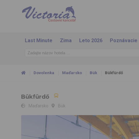
Last Minute
Zima
Leto 2026
Poznávacie
Dovolenka
Maďarsko
Bük
Bükfürdő
Bükfürdő
Maďarsko
Bük
Bükfürdő