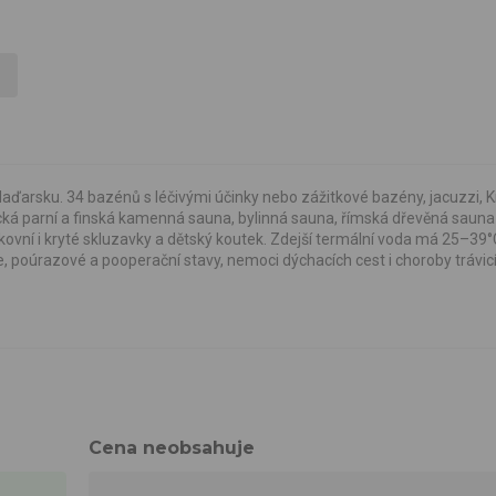
ďarsku. 34 bazénů s léčivými účinky nebo zážitkové bazény, jacuzzi, 
á parní a finská kamenná sauna, bylinná sauna, římská dřevěná sauna a
nkovní i kryté skluzavky a dětský koutek. Zdejší termální voda má 25–39°
poúrazové a pooperační stavy, nemoci dýchacích cest i choroby trávicí
Cena neobsahuje