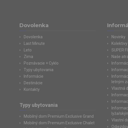
Dovolenka
Informá
Dovolenka
Novinky
Last Minute
Kolektivy
Leto
SUPER F
Zima
Naše atr
Poznávacie + Cyklo
Informác
Typy ubytovania
Informac
Informácie
Informác
letným 
Destinácie
Vlastná 
Kontakty
Informac
Informac
Typy ubytovania
Informac
lyžařský
Mobilný dom Premium Exclusive Grand
Vlastní 
Mobilný dom Premium Exclusive Chalet
Odjezdov