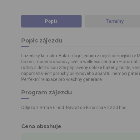
Popis
Termíny
Popis zájezdu
Lázeňský komplex Bükfürdö je jedním z nejmodernějších v Ma
bazén, moderní saunový svět a wellness centrum – aromatick
rodiny s dětmi jsou zde připraveny dětské bazény, hřiště, ve
napomáhá léčit poruchy pohybového aparátu, nemoci páteře, 
Perfektní relaxace pro všechny generace.
Program zájezdu
Odjezd z Brna v 6 hod. Návrat do Brna cca v 22.30 hod.
Cena obsahuje