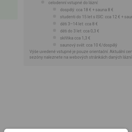
celodenní vstupné do lázní:
dospělý: cca 18 € + sauna 8 €
studenti do 15 let s ISIC: cca 12 € + sau
děti 3–14 let: cca 8 €
děti do 3 let: cca 0,3 €
skříňka cca 1,3 €
saunový svět: cca 10 €/dospělý
Výše uvedené vstupné je pouze orientační. Aktuální cen
sezóny naleznete na webových stránkách daných lázní