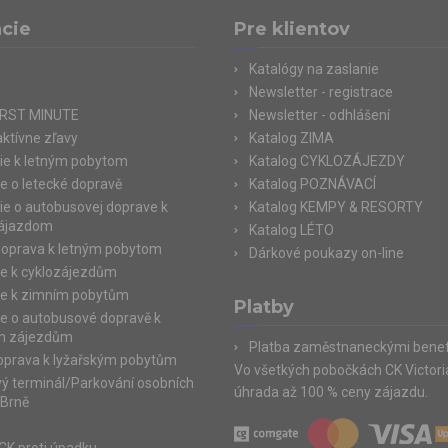
cie
Pre klientov
Katalógy na zaslanie
Newsletter - registrace
IRST MINUTE
Newsletter - odhlášení
aktívne zľavy
Katalog ZIMA
ie k letným pobytom
Katalog CYKLOZÁJEZDY
e o letecké dopravě
Katalog POZNÁVACÍ
ie o autobusovej doprave k
Katalog KEMPY & RESORTY
zájazdom
Katalog LÉTO
doprava k letným pobytom
Dárkové poukazy on-line
e k cyklozájezdům
e k zimním pobytům
Platby
e o autobusové dopravě k
m zájezdům
Platba zaměstnaneckými benef
doprava k lyžařským pobytům
Vo všetkých pobočkách CK Victor
ý terminál/Parkování osobních
úhrada až 100 % ceny zájazdu.
 Brně
e