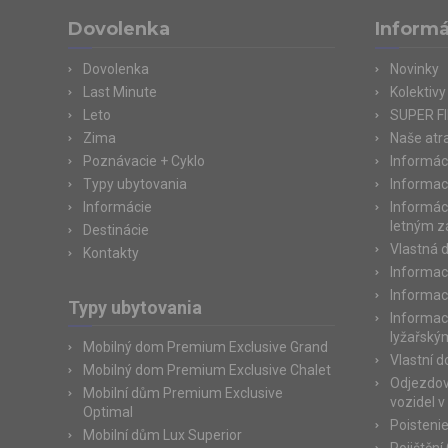
Dovolenka
Informá
Dovolenka
Novinky
Last Minute
Kolektivy
Leto
SUPER F
Zima
Naše atr
Poznávacie + Cyklo
Informác
Typy ubytovania
Informac
Informácie
Informác
letným 
Destinácie
Vlastná 
Kontakty
Informac
Informac
Typy ubytovania
Informac
lyžařský
Mobilný dom Premium Exclusive Grand
Vlastní 
Mobilný dom Premium Exclusive Chalet
Odjezdov
Mobilní dům Premium Exclusive
vozidel v
Optimal
Poisteni
Mobilní dům Lux Superior