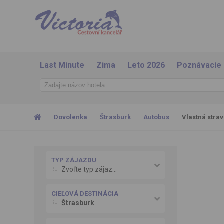
Last Minute
Zima
Leto 2026
Poznávacie
Dovolenka
Štrasburk
Autobus
Vlastná strav
TYP ZÁJAZDU
Zvoľte typ zájazdu
CIEĽOVÁ DESTINÁCIA
Štrasburk