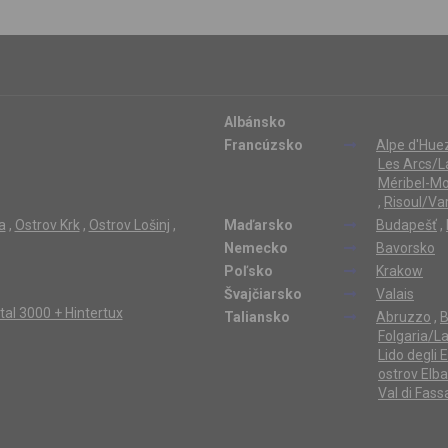
Albánsko
Francúzsko
Alpe d'Hue
Les Arcs/L
Méribel-Mo
,
Risoul/Va
a
,
Ostrov Krk
,
Ostrov Lošinj
,
Maďarsko
Budapešť
,
Nemecko
Bavorsko
Poľsko
Krakow
Švajčiarsko
Valais
ertal 3000 + Hintertux
Taliansko
Abruzzo
,
B
Folgaria/L
Lido degli 
ostrov Elba
Val di Fass