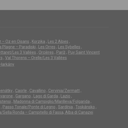
z – Oz en Oisans
,
Korzika
,
Les 2 Alpes
,
a Plagne – Paradiski
,
Les Orres
,
Les Sybelles
,
ttaret/Les 3 Vallées
,
Orcières
,
Paríž
,
Puy Saint Vincent
rs
,
Val Thorens – Orelle/Les 3 Vallées
Harkány
enátky
,
Caorle
,
Cavallino
,
Cervinia/Zermatt
,
avarone
,
Gargano
,
Lago di Garda
,
Lazio
,
Estensi
,
Madonna di Campiglio/Marilleva/Folgarida
,
,
Passo Tonale/Ponte di Legno
,
Sardínia
,
Toskánsko
,
a/Sella Ronda – Campitello di Fassa, Alba di Canazei