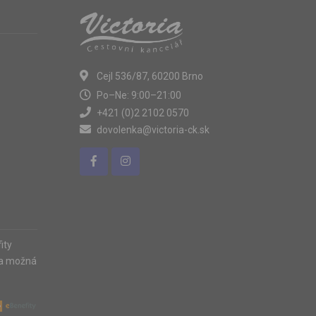
Cejl 536/87, 60200 Brno
Po–Ne: 9:00–21:00
+421 (0)2 2102 0570
dovolenka@victoria-ck.sk
ity
ia možná