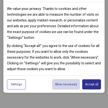
Technical cookies
We value
your privacy
. Thanks to
cookies
and other
Technical cookies help the websites to work properly by
technologies we are able to measure the number of visits on
allowing basic functionalities like navigation and access to the
our websites, apply market research, or personalize content
secured sections of the websites. The websites cannot work
and ads as per your preferences. Detailed information about
properly without these cookies.
the exact purpose of cookies we use can be found under the
“Settings”
button.
Analytical cookies
By clicking
“Accept all”
you agree to the use of cookies for all
these purposes. If you want to allow only the
cookies
Thanks to the analytical cookies we are able to measure visits
necessary
for the websites to work, click
“Allow necessary”
.
of the websites, sources of visits, ads performance and their
Personal cookies
Clicking on
“Settings”
will give you the possibility to select and
reach. Data collected this way is processed anonymously
Personal cookies allow us adjust the websites' content per
adjust those cookies you want to
allow.
without any link to a specific user. Without your consent for
your specific needs and preferencies. Denying the use of
Marketing cookies
our use of analytical cookies, we are not able to analyze and
personal cookies may lead to displaying information of no use
The use of marketing cookies facilitate displaying of relevant
optimize the websites' performance.
for the particular user, and irrelevant offers or
Settings
Allow necessary
Accept all
advertisements by either us or a third party on our or third
recommendations.
party websites. Theese type of cookies helps us to create
profiles based on your preferences. Data gathered by
marketing cookies do not usually lead to immediate
identification. Without consent to the use of marketing