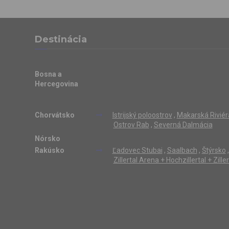
Destinácia
Bosna a
Hercegovina
Chorvátsko
Istrijský poloostrov
,
Makarská Riviér
Ostrov Rab
,
Severná Dalmácia
Nórsko
Rakúsko
Ľadovec Stubai
,
Saalbach
,
Štýrsko
,
Zillertal Arena + Hochzillertal + Zill