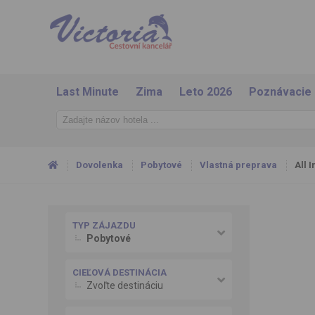
Last Minute
Zima
Leto 2026
Poznávacie
Dovolenka
Pobytové
Vlastná preprava
All I
TYP ZÁJAZDU
Pobytové
CIEĽOVÁ DESTINÁCIA
Zvoľte destináciu