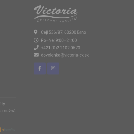
Cejl 536/87, 60200 Brno
Po–Ne: 9:00–21:00
+421 (0)2 2102 0570
dovolenka@victoria-ck.sk
ity
ia možná