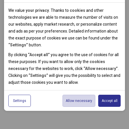
Technical cookies
We value
your privacy
. Thanks to
cookies
and other
Technical cookies help the websites to work properly by
technologies we are able to measure the number of visits on
allowing basic functionalities like navigation and access to the
our websites, apply market research, or personalize content
secured sections of the websites. The websites cannot work
and ads as per your preferences. Detailed information about
properly without these cookies.
the exact purpose of cookies we use can be found under the
“Settings”
button.
Analytical cookies
By clicking
“Accept all”
you agree to the use of cookies for all
these purposes. If you want to allow only the
cookies
Thanks to the analytical cookies we are able to measure visits
necessary
for the websites to work, click
“Allow necessary”
.
of the websites, sources of visits, ads performance and their
Personal cookies
Clicking on
“Settings”
will give you the possibility to select and
reach. Data collected this way is processed anonymously
Personal cookies allow us adjust the websites' content per
adjust those cookies you want to
allow.
without any link to a specific user. Without your consent for
your specific needs and preferencies. Denying the use of
Marketing cookies
our use of analytical cookies, we are not able to analyze and
personal cookies may lead to displaying information of no use
The use of marketing cookies facilitate displaying of relevant
optimize the websites' performance.
for the particular user, and irrelevant offers or
Settings
Allow necessary
Accept all
advertisements by either us or a third party on our or third
recommendations.
party websites. Theese type of cookies helps us to create
profiles based on your preferences. Data gathered by
marketing cookies do not usually lead to immediate
identification. Without consent to the use of marketing