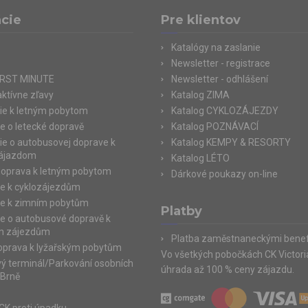
cie
Pre klientov
Katalógy na zaslanie
Newsletter - registrace
IRST MINUTE
Newsletter - odhlášení
aktívne zľavy
Katalog ZIMA
ie k letným pobytom
Katalog CYKLOZÁJEZDY
e o letecké dopravě
Katalog POZNÁVACÍ
ie o autobusovej doprave k
Katalog KEMPY & RESORTY
zájazdom
Katalog LÉTO
doprava k letným pobytom
Dárkové poukazy on-line
e k cyklozájezdům
e k zimním pobytům
Platby
e o autobusové dopravě k
m zájezdům
Platba zaměstnaneckými benef
doprava k lyžařským pobytům
Vo všetkých pobočkách CK Victor
ý terminál/Parkování osobních
úhrada až 100 % ceny zájazdu.
 Brně
e