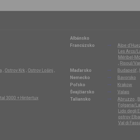
Albánsko
Francúzsko
Alpe d'Hue
Les Arcs/L
Méribel-Mo
,
Risoul/Va
a
,
Ostrov Krk
,
Ostrov Lošinj
,
Maďarsko
Budapešť
,
Nemecko
Bavorsko
Poľsko
Krakow
Švajčiarsko
Valais
ertal 3000 + Hintertux
Taliansko
Abruzzo
,
B
Folgaria/L
Lido degli 
ostrov Elba
Val di Fass