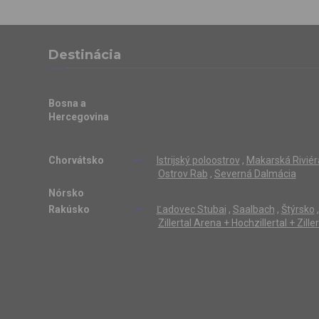
Destinácia
Bosna a
Hercegovina
Chorvátsko
Istrijský poloostrov
,
Makarská Riviér
Ostrov Rab
,
Severná Dalmácia
Nórsko
Rakúsko
Ľadovec Stubai
,
Saalbach
,
Štýrsko
,
Zillertal Arena + Hochzillertal + Zill