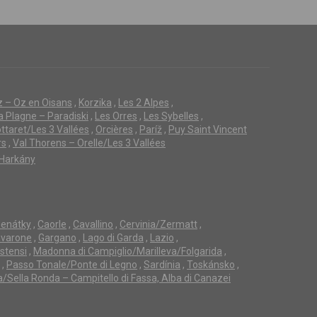
z – Oz en Oisans
,
Korzika
,
Les 2 Alpes
,
a Plagne – Paradiski
,
Les Orres
,
Les Sybelles
,
ttaret/Les 3 Vallées
,
Orcières
,
Paríž
,
Puy Saint Vincent
rs
,
Val Thorens – Orelle/Les 3 Vallées
Harkány
enátky
,
Caorle
,
Cavallino
,
Cervinia/Zermatt
,
avarone
,
Gargano
,
Lago di Garda
,
Lazio
,
Estensi
,
Madonna di Campiglio/Marilleva/Folgarida
,
,
Passo Tonale/Ponte di Legno
,
Sardínia
,
Toskánsko
,
a/Sella Ronda – Campitello di Fassa, Alba di Canazei