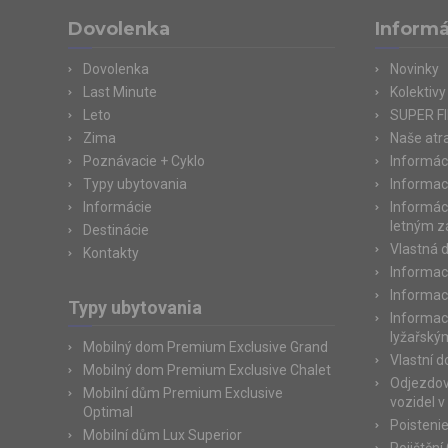
Dovolenka
Informá
Dovolenka
Novinky
Last Minute
Kolektivy
Leto
SUPER F
Zima
Naše atr
Poznávacie + Cyklo
Informác
Typy ubytovania
Informac
Informácie
Informác
letným 
Destinácie
Vlastná 
Kontakty
Informac
Informac
Typy ubytovania
Informac
lyžařský
Mobilný dom Premium Exclusive Grand
Vlastní 
Mobilný dom Premium Exclusive Chalet
Odjezdov
Mobilní dům Premium Exclusive
vozidel v
Optimal
Poisteni
Mobilní dům Lux Superior