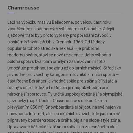
Chamrousse
Leží na výběžku masivu Belledonne, po velkou část roku
zasněženém, s nádherným výhledem na Grenoble. Zdejší
sjezdové tratě byly proto vybrány pro pořádání závodů v
alpském lyžování při OH v Grenoblu 1968. Od té doby
popularita tohoto střediska neklesá – je průběžně
modernizováno, staví se nové rezidence. Jeho výhodná
poloha spolu s kvalitním umělým zasněžováním totiž
umožňuje protáhnout sezónu až do jarních měsíců. Středisko
je vhodné pro všechny kategorie milovníků zimních sportů –
část Roche Béranger je vhodná spíše pro začínající lyžaře a
rodiny s dětmi, kdežto Le Recoin je naopak vhodná pro
náročnější sportovce. Ty určitě uspokojí obtížnější a olympijské
sjezdovky (např. Couloir Casserousse s délkou 4 km a
převýšením 850 m). Snowboardisté si přijdou na své nejen ve
snowparku Infernet, ale i na okolních svazích, kde jsou pro ně
připraveny boardercrossová dráha, big air a slope-style zóna.
Upravované běžecké tratě se rozbíhají do zalesněného okolí