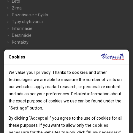
Leto
Zima
Poznávacie + Cyklo
Typy ubytovania
Informácie
Destinácie
Kontakty
Cookies
Typy ubytovania
Technical cookies
Mobilný dom Premium Exclusive Grand
We value
your privacy
. Thanks to
cookies
and other
Mobilný dom Premium Exclusive Chalet
Technical cookies help the websites to work properly by
technologies we are able to measure the number of visits on
Mobilní dům Premium Exclusive Optimal
allowing basic functionalities like navigation and access to the
our websites, apply market research, or personalize content
Mobilní dům Lux Superior
secured sections of the websites. The websites cannot work
and ads as per your preferences. Detailed information about
Mobilní dům M-Line Family
properly without these cookies.
the exact purpose of cookies we use can be found under the
Mobilní dům M-Line
“Settings”
button.
Mobilný dom X-Line Design
Analytical cookies
Mobilný dom X-Line
By clicking
“Accept all”
you agree to the use of cookies for all
Mobilný dom Lux Grand
these purposes. If you want to allow only the
cookies
Thanks to the analytical cookies we are able to measure visits
Mobilní dům Lux
necessary
for the websites to work, click
“Allow necessary”
.
of the websites, sources of visits, ads performance and their
Personal cookies