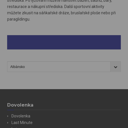
střediska. Po lyžování můžete navštívit bazén, saunu, bary,
restaurace a nákupní střediska. Další sportovní aktivity
můžete zkusit na sáňkařské dráze, bruslařské ploše nebo při
paraglidingu.
Dovolenka
Dovolenka
Last Minute