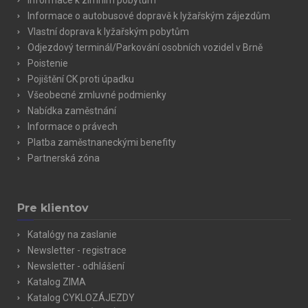
Informace k zimním pobytům
Informace o autobusové dopravě k lyžařským zájezdům
Vlastní doprava k lyžařským pobytům
Odjezdový terminál/Parkování osobních vozidel v Brně
Poistenie
Pojištění CK proti úpadku
Všeobecné zmluvné podmienky
Nabídka zaměstnání
Informace o právech
Platba zaměstnaneckými benefity
Partnerská zóna
Pre klientov
Katalógy na zaslanie
Newsletter - registrace
Newsletter - odhlášení
Katalog ZIMA
Katalog CYKLOZÁJEZDY