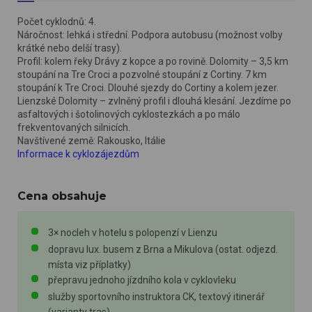
Počet cyklodnů: 4.
Náročnost: lehká i střední. Podpora autobusu (možnost volby
krátké nebo delší trasy).
Profil: kolem řeky Drávy z kopce a po rovině. Dolomity – 3,5 km
stoupání na Tre Croci a pozvolné stoupání z Cortiny. 7 km
stoupání k Tre Croci. Dlouhé sjezdy do Cortiny a kolem jezer.
Lienzské Dolomity – zvlněný profil i dlouhá klesání. Jezdíme po
asfaltových i šotolinových cyklostezkách a po málo
frekventovaných silnicích.
Navštívené země: Rakousko, Itálie
Informace k cyklozájezdům
Cena obsahuje
3× nocleh v hotelu s polopenzí v Lienzu
dopravu lux. busem z Brna a Mikulova (ostat. odjezd.
místa viz příplatky)
přepravu jednoho jízdního kola v cyklovleku
služby sportovního instruktora CK, textový itinerář
(varianty tras)