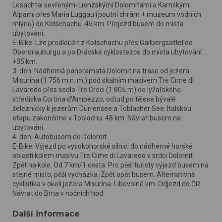
Lesachtal sevřenými Lienzskými Dolomitami a Karnskými
Alpami přes Maria Luggau (poutní chrám + muzeum vodních
mlýnů) do Kötschachu. 45 km. Přejezd busem do místa
ubytování.
E-Bike: Lze prodloužit z Kötschachu přes Gailbergsattel do
Oberdrauburgu a po Drávské cyklostezce do místa ubytování.
+35 km.
3. den: Nádherná panoramata Dolomit na trase od jezera
Misurina (1.756 m n. m.) pod skalním masivem Tre Cime di
Lavaredo přes sedlo Tre Croci (1.805 m) do lyžařského
střediska Cortina d’Ampezzo, odtud po tělese bývalé
železničky k jezerům Dürrensee a Toblacher See. Italskou
etapu zakončíme v Toblachu. 48 km. Návrat busem na
ubytování.
4. den: Autobusem do Dolomit.
E-Bike: Výjezd po vysokohorské silnici do nádherné horské
oblasti kolem masívu Tre Cime di Lavaredo v srdci Dolomit.
Zpět na kole. Od 7 km/1 cesta. Pro pěší turisty výjezd busem na
stejné místo, pěší vycházka. Zpět opět busem. Alternativně
cyklistika v okolí jezera Misurina. Libovolné km. Odjezd do ČR.
Návrat do Brna v nočních hod.
Další informace