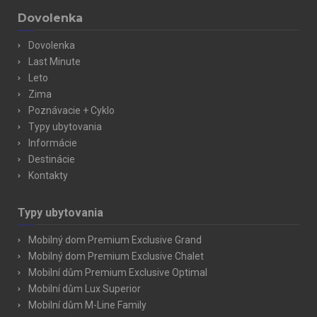
marketing cookies do not usually lead to immediate
Dovolenka
identification. Without consent to the use of marketing
cookies, the displayed marketing content will not be based on
Dovolenka
the visitors preferences.
Last Minute
Leto
Zima
Poznávacie + Cyklo
Typy ubytovania
Informácie
Destinácie
Kontakty
Typy ubytovania
Mobilný dom Premium Exclusive Grand
Mobilný dom Premium Exclusive Chalet
Mobilní dům Premium Exclusive Optimal
Mobilní dům Lux Superior
Mobilní dům M-Line Family