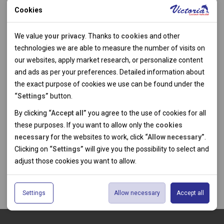
Cookies
Technical cookies
We value
your privacy
. Thanks to
cookies
and other
Technical cookies help the websites to work properly by
technologies we are able to measure the number of visits on
allowing basic functionalities like navigation and access to the
our websites, apply market research, or personalize content
PO–NE: 9:00–21:00
secured sections of the websites. The websites cannot work
and ads as per your preferences. Detailed information about
+421 (0)2 2102 0570
properly without these cookies.
the exact purpose of cookies we use can be found under the
“Settings”
button.
ZÁJAZD PREZERÁ
Analytical cookies
By clicking
“Accept all”
you agree to the use of cookies for all
33
klientov
these purposes. If you want to allow only the
cookies
Thanks to the analytical cookies we are able to measure visits
necessary
for the websites to work, click
“Allow necessary”
.
of the websites, sources of visits, ads performance and their
Personal cookies
Clicking on
“Settings”
will give you the possibility to select and
reach. Data collected this way is processed anonymously
Personal cookies allow us adjust the websites' content per
adjust those cookies you want to
allow.
without any link to a specific user. Without your consent for
your specific needs and preferencies. Denying the use of
Marketing cookies
our use of analytical cookies, we are not able to analyze and
personal cookies may lead to displaying information of no use
The use of marketing cookies facilitate displaying of relevant
optimize the websites' performance.
for the particular user, and irrelevant offers or
Settings
Allow necessary
Accept all
advertisements by either us or a third party on our or third
recommendations.
party websites. Theese type of cookies helps us to create
profiles based on your preferences. Data gathered by