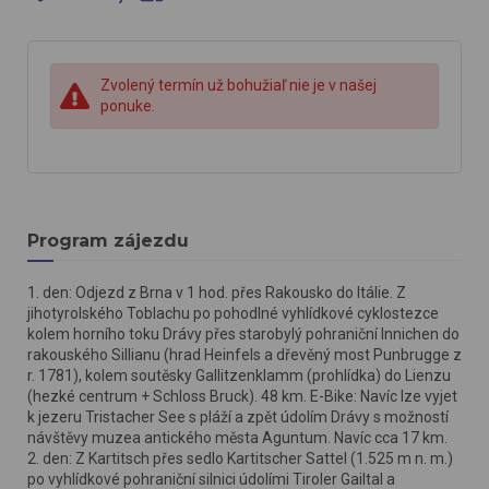
Zvolený termín už bohužiaľ nie je v našej
ponuke.
Program zájezdu
1. den: Odjezd z Brna v 1 hod. přes Rakousko do Itálie. Z
jihotyrolského Toblachu po pohodlné vyhlídkové cyklostezce
kolem horního toku Drávy přes starobylý pohraniční Innichen do
rakouského Sillianu (hrad Heinfels a dřevěný most Punbrugge z
r. 1781), kolem soutěsky Gallitzenklamm (prohlídka) do Lienzu
(hezké centrum + Schloss Bruck). 48 km. E-Bike: Navíc lze vyjet
k jezeru Tristacher See s pláží a zpět údolím Drávy s možností
návštěvy muzea antického města Aguntum. Navíc cca 17 km.
2. den: Z Kartitsch přes sedlo Kartitscher Sattel (1.525 m n. m.)
po vyhlídkové pohraniční silnici údolími Tiroler Gailtal a