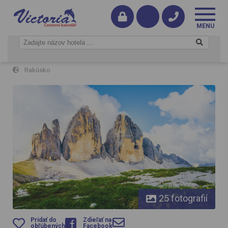
Dolomity a Drávská cyklostezka
Rakúsko
Dolomity a Drávská cyklostezka
25 fotografií
Pridať do
Zdieľať na
obľúbených
Facebook