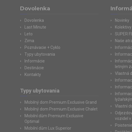
Dovolenka
Informá
Dovolenka
Novinky
Last Minute
Kolektivy
Leto
SUPER F
Zima
Naše atr
Poznávacie + Cyklo
Informác
Typy ubytovania
Informac
Informácie
Informác
letným 
Destinácie
Vlastná 
Kontakty
Informac
Informac
Typy ubytovania
Informac
lyžařský
Mobilný dom Premium Exclusive Grand
Vlastní 
Mobilný dom Premium Exclusive Chalet
Odjezdov
Mobilní dům Premium Exclusive
vozidel v
Optimal
Poisteni
Mobilní dům Lux Superior