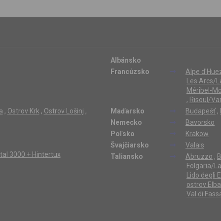
Albánsko
Francúzsko
Alpe d'Hue
Les Arcs/L
Méribel-Mo
,
Risoul/Va
a
,
Ostrov Krk
,
Ostrov Lošinj
,
Maďarsko
Budapešť
,
Nemecko
Bavorsko
Poľsko
Krakow
Švajčiarsko
Valais
ertal 3000 + Hintertux
Taliansko
Abruzzo
,
B
Folgaria/L
Lido degli 
ostrov Elba
Val di Fass