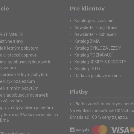
cie
Pre klientov
Katalógy na zaslanie
Newsletter - registrace
IRST MINUTE
Newsletter - odhlášení
aktívne zľavy
Katalog ZIMA
ie k letným pobytom
Katalog CYKLOZÁJEZDY
e o letecké dopravě
Katalog POZNÁVACÍ
ie o autobusovej doprave k
Katalog KEMPY & RESORTY
zájazdom
Katalog LÉTO
doprava k letným pobytom
Dárkové poukazy on-line
e k cyklozájezdům
e k zimním pobytům
Platby
e o autobusové dopravě k
m zájezdům
Platba zaměstnaneckými benef
doprava k lyžařským pobytům
Vo všetkých pobočkách CK Victor
ý terminál/Parkování osobních
úhrada až 100 % ceny zájazdu.
 Brně
e