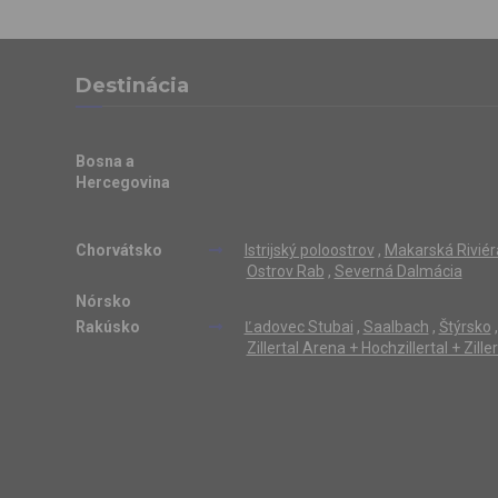
Destinácia
Bosna a
Hercegovina
Chorvátsko
Istrijský poloostrov
,
Makarská Riviér
Ostrov Rab
,
Severná Dalmácia
Nórsko
Rakúsko
Ľadovec Stubai
,
Saalbach
,
Štýrsko
,
Zillertal Arena + Hochzillertal + Zill