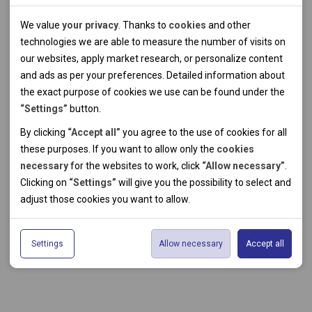
Technical cookies
We value
your privacy
. Thanks to
cookies
and other
Technical cookies help the websites to work properly by
technologies we are able to measure the number of visits on
allowing basic functionalities like navigation and access to the
our websites, apply market research, or personalize content
secured sections of the websites. The websites cannot work
and ads as per your preferences. Detailed information about
properly without these cookies.
the exact purpose of cookies we use can be found under the
“Settings”
button.
Analytical cookies
By clicking
“Accept all”
you agree to the use of cookies for all
these purposes. If you want to allow only the
cookies
Thanks to the analytical cookies we are able to measure visits
necessary
for the websites to work, click
“Allow necessary”
.
of the websites, sources of visits, ads performance and their
Personal cookies
Clicking on
“Settings”
will give you the possibility to select and
reach. Data collected this way is processed anonymously
Personal cookies allow us adjust the websites' content per
adjust those cookies you want to
allow.
without any link to a specific user. Without your consent for
your specific needs and preferencies. Denying the use of
Marketing cookies
our use of analytical cookies, we are not able to analyze and
personal cookies may lead to displaying information of no use
The use of marketing cookies facilitate displaying of relevant
optimize the websites' performance.
for the particular user, and irrelevant offers or
Settings
Allow necessary
Accept all
advertisements by either us or a third party on our or third
recommendations.
party websites. Theese type of cookies helps us to create
profiles based on your preferences. Data gathered by
marketing cookies do not usually lead to immediate
identification. Without consent to the use of marketing