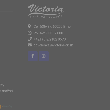
Cejl 536/87, 60200 Brno
Po–Ne: 9:00–21:00
+421 (0)2 2102 0570
dovolenka@victoria-ck.sk
ity
ia možná