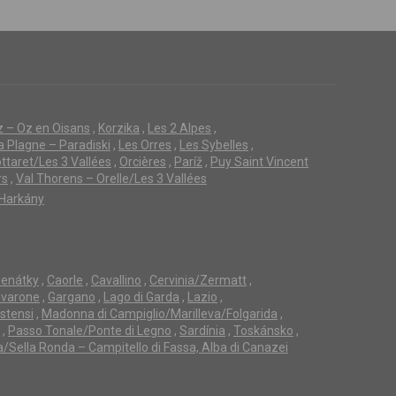
z – Oz en Oisans
,
Korzika
,
Les 2 Alpes
,
a Plagne – Paradiski
,
Les Orres
,
Les Sybelles
,
ttaret/Les 3 Vallées
,
Orcières
,
Paríž
,
Puy Saint Vincent
rs
,
Val Thorens – Orelle/Les 3 Vallées
Harkány
enátky
,
Caorle
,
Cavallino
,
Cervinia/Zermatt
,
avarone
,
Gargano
,
Lago di Garda
,
Lazio
,
Estensi
,
Madonna di Campiglio/Marilleva/Folgarida
,
,
Passo Tonale/Ponte di Legno
,
Sardínia
,
Toskánsko
,
a/Sella Ronda – Campitello di Fassa, Alba di Canazei