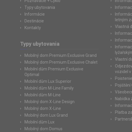
Poznávacie + Cyklo
Informác
Typy ubytovania
Informac
Informácie
Informác
letným 
Destinácie
Vlastná 
Kontakty
Informac
Informac
Typy ubytovania
Informac
lyžařský
Mobilný dom Premium Exclusive Grand
Vlastní 
Mobilný dom Premium Exclusive Chalet
Odjezdov
Mobilní dům Premium Exclusive
vozidel v
Optimal
Poisteni
Mobilní dům Lux Superior
Pojištění
Mobilní dům M-Line Family
Všeobec
Mobilní dům M-Line
Nabídka 
Mobilný dom X-Line Design
Informac
Mobilný dom X-Line
Platba z
Mobilný dom Lux Grand
Partners
Mobilní dům Lux
Mobilný dom Domus