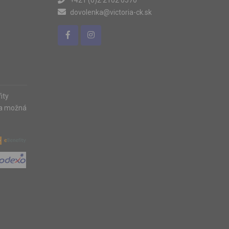
+421 (0)2 2102 0570
dovolenka@victoria-ck.sk
ity
ia možná