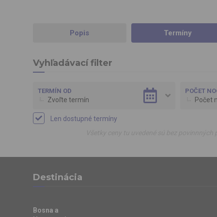
Popis
Termíny
Vyhľadávací filter
TERMÍN OD
POČET NO
Zvoľte termín
Počet n
Len dostupné termíny
Všetky ceny tu uvedené sú bez povinnných pr
Destinácia
Bosna a