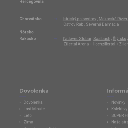
Hercegovina
Chorvátsko
Istrijský poloostrov
,
Makarská Riviér
Ostrov Rab
,
Severná Dalmácia
Nórsko
Rakúsko
Ľadovec Stubai
,
Saalbach
,
Štýrsko
,
Zillertal Arena + Hochzillertal + Zill
Dovolenka
Informá
Dovolenka
Novinky
Last Minute
Kolektivy
Leto
SUPER F
Zima
Naše atr