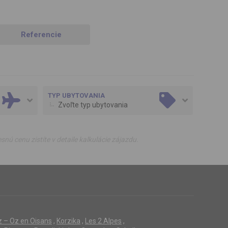
Referencie
TYP UBYTOVANIA
Zvoľte typ ubytovania
ú cenu zistíte v detaile kalkulácie zájazdu.
z – Oz en Oisans
,
Korzika
,
Les 2 Alpes
,