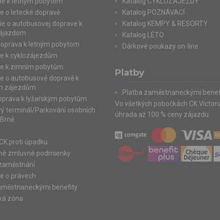
ie k letným pobytom
Katalog CYKLOZÁJEZDY
e o letecké dopravě
Katalog POZNÁVACÍ
ie o autobusovej doprave k
Katalog KEMPY & RESORTY
zájazdom
Katalog LÉTO
doprava k letným pobytom
Dárkové poukazy on-line
e k cyklozájezdům
e k zimním pobytům
Platby
e o autobusové dopravě k
m zájezdům
Platba zaměstnaneckými benef
doprava k lyžařským pobytům
Vo všetkých pobočkách CK Victor
ý terminál/Parkování osobních
úhrada až 100 % ceny zájazdu.
 Brně
e
 CK proti úpadku
né zmluvné podmienky
zaměstnání
e o právech
aměstnaneckými benefity
ká zóna