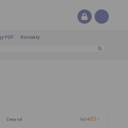
gy PDF
Kontakty
83
Cena od
167 €
€