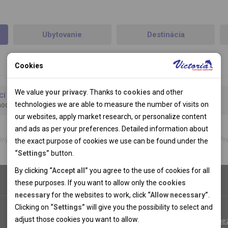
Ubytovanie
Destinácia
Cookies
Technical cookies
We value
your privacy
. Thanks to
cookies
and other
CÍ
DOPRAVA
Technical cookies help the websites to work properly by
technologies we are able to measure the number of visits on
ocí
Autobus, Vlastná preprava
allowing basic functionalities like navigation and access to the
our websites, apply market research, or personalize content
secured sections of the websites. The websites cannot work
and ads as per your preferences. Detailed information about
íplatkov za osobu pri obsadení požadovaného počtu pevných lôžok. Presn
properly without these cookies.
the exact purpose of cookies we use can be found under the
“Settings”
button.
Analytical cookies
By clicking
“Accept all”
you agree to the use of cookies for all
these purposes. If you want to allow only the
cookies
Thanks to the analytical cookies we are able to measure visits
necessary
for the websites to work, click
“Allow necessary”
.
of the websites, sources of visits, ads performance and their
Personal cookies
Clicking on
“Settings”
will give you the possibility to select and
reach. Data collected this way is processed anonymously
Albánsko
Personal cookies allow us adjust the websites' content per
adjust those cookies you want to
allow.
without any link to a specific user. Without your consent for
Francúzsko
Alpe d'Hue
your specific needs and preferencies. Denying the use of
Marketing cookies