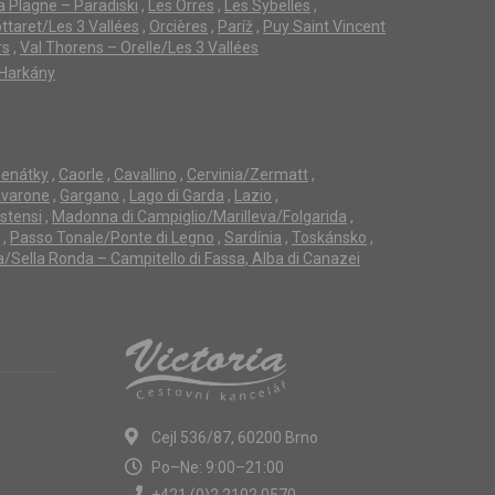
a Plagne – Paradiski
,
Les Orres
,
Les Sybelles
,
ttaret/Les 3 Vallées
,
Orcières
,
Paríž
,
Puy Saint Vincent
rs
,
Val Thorens – Orelle/Les 3 Vallées
Harkány
enátky
,
Caorle
,
Cavallino
,
Cervinia/Zermatt
,
avarone
,
Gargano
,
Lago di Garda
,
Lazio
,
Estensi
,
Madonna di Campiglio/Marilleva/Folgarida
,
,
Passo Tonale/Ponte di Legno
,
Sardínia
,
Toskánsko
,
a/Sella Ronda – Campitello di Fassa, Alba di Canazei
Cejl 536/87, 60200 Brno
Po–Ne: 9:00–21:00